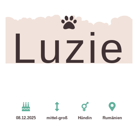
Luzie
08.12.2025
mittel-groß
Hündin
Rumänien